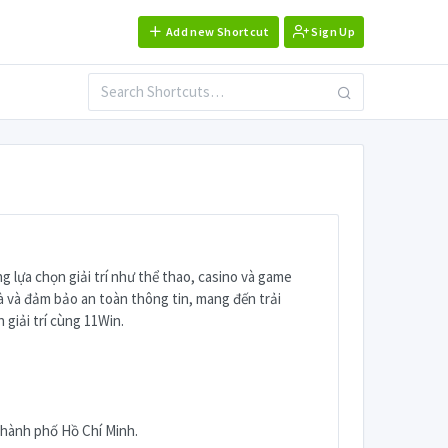
Add new Shortcut
Sign Up
ng lựa chọn giải trí như thể thao, casino và game
à và đảm bảo an toàn thông tin, mang đến trải
 giải trí cùng 11Win.
hành phố Hồ Chí Minh.