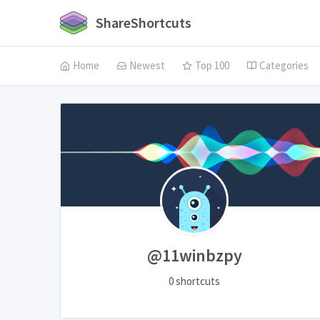
ShareShortcuts
Home
Newest
Top 100
Categories
@11winbzpy
0 shortcuts