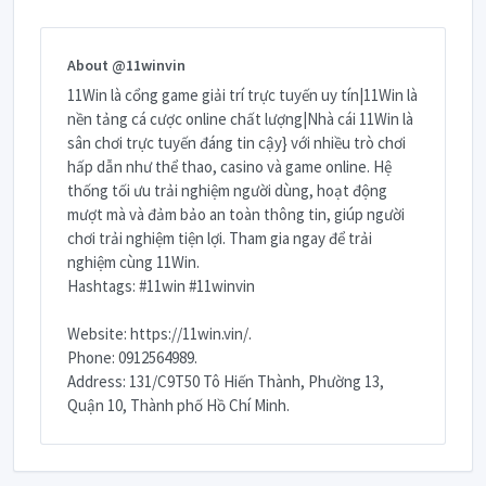
About @11winvin
11Win là cổng game giải trí trực tuyến uy tín|11Win là
nền tảng cá cược online chất lượng|Nhà cái 11Win là
sân chơi trực tuyến đáng tin cậy} với nhiều trò chơi
hấp dẫn như thể thao, casino và game online. Hệ
thống tối ưu trải nghiệm người dùng, hoạt động
mượt mà và đảm bảo an toàn thông tin, giúp người
chơi trải nghiệm tiện lợi. Tham gia ngay để trải
nghiệm cùng 11Win.
Hashtags: #11win #11winvin
Website: https://11win.vin/.
Phone: 0912564989.
Address: 131/C9T50 Tô Hiến Thành, Phường 13,
Quận 10, Thành phố Hồ Chí Minh.