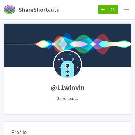
ShareShortcuts
@11winvin
0 shortcuts
Profile