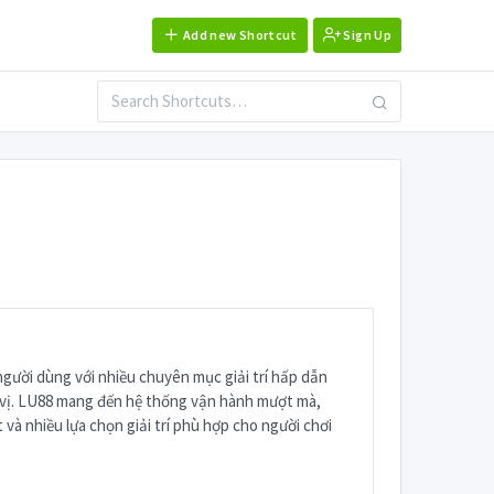
Add new Shortcut
Sign Up
người dùng với nhiều chuyên mục giải trí hấp dẫn
ú vị. LU88 mang đến hệ thống vận hành mượt mà,
 và nhiều lựa chọn giải trí phù hợp cho người chơi