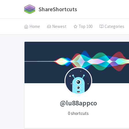
ShareShortcuts
Home
Newest
Top 100
Categories
@lu88appco
0 shortcuts