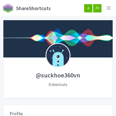
ShareShortcuts
@suckhoe360vn
0 shortcuts
Profile