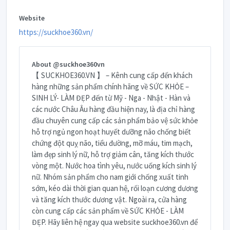
Website
https://suckhoe360.vn/
About @suckhoe360vn
【 SUCKHOE360.VN 】 – Kênh cung cấp đến khách
hàng những sản phẩm chính hãng về SỨC KHỎE –
SINH LÝ- LÀM ĐẸP đến từ Mỹ - Nga - Nhật - Hàn và
các nước Châu Âu hàng đầu hiện nay, là địa chỉ hàng
đầu chuyên cung cấp các sản phẩm bảo vệ sức khỏe
hỗ trợ ngủ ngon hoạt huyết dưỡng não chống biết
chứng đột quỵ não, tiểu đường, mỡ máu, tim mạch,
làm đẹp sinh lý nữ, hỗ trợ giảm cân, tăng kích thước
vòng một. Nước hoa tình yêu, nước uống kích sinh lý
nữ. Nhóm sản phẩm cho nam giới chống xuất tinh
sớm, kéo dài thời gian quan hệ, rối loạn cương dương
và tăng kích thước dương vật. Ngoài ra, cửa hàng
còn cung cấp các sản phẩm về SỨC KHỎE - LÀM
ĐẸP. Hãy liên hệ ngay qua website suckhoe360.vn để