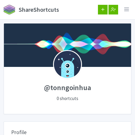
ShareShortcuts
@tonngoinhua
0 shortcuts
Profile